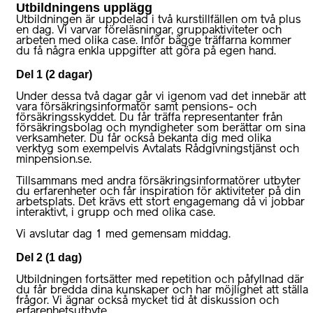
Utbildningens upplägg
Utbildningen är uppdelad i två kurstillfällen om två plus
en dag. Vi varvar föreläsningar, gruppaktiviteter och
arbeten med olika case. Inför bägge träffarna kommer
du få några enkla uppgifter att göra på egen hand.
Del 1 (2 dagar)
Under dessa två dagar går vi igenom vad det innebär att
vara försäkringsinformatör samt pensions- och
försäkringsskyddet. Du får träffa representanter från
försäkringsbolag och myndigheter som berättar om sina
verksamheter. Du får också bekanta dig med olika
verktyg som exempelvis Avtalats Rådgivningstjänst och
minpension.se.
Tillsammans med andra försäkringsinformatörer utbyter
du erfarenheter och får inspiration för aktiviteter på din
arbetsplats. Det krävs ett stort engagemang då vi jobbar
interaktivt, i grupp och med olika case.
Vi avslutar dag 1 med gemensam middag.
Del 2 (1 dag)
Utbildningen fortsätter med repetition och påfyllnad där
du får bredda dina kunskaper och har möjlighet att ställa
frågor. Vi ägnar också mycket tid åt diskussion och
erfarenhetsutbyte.