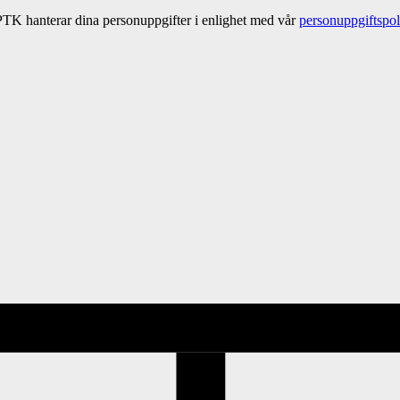
PTK hanterar dina personuppgifter i enlighet med vår
personuppgiftspol