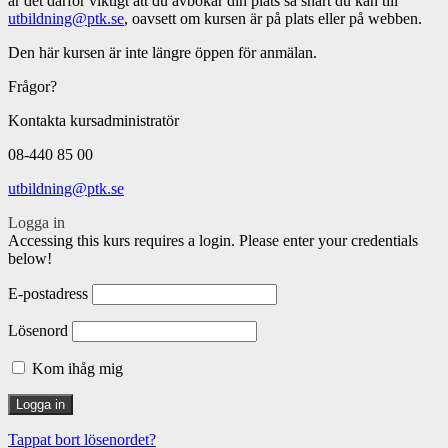
är det därför viktigt att du avbokar din plats så snart du kan till
utbildning@ptk.se
, oavsett om kursen är på plats eller på webben.
Den här kursen är inte längre öppen för anmälan.
Frågor?
Kontakta kursadministratör
08-440 85 00
utbildning@ptk.se
Logga in
Accessing this kurs requires a login. Please enter your credentials
below!
E-postadress
Lösenord
Kom ihåg mig
Tappat bort lösenordet?