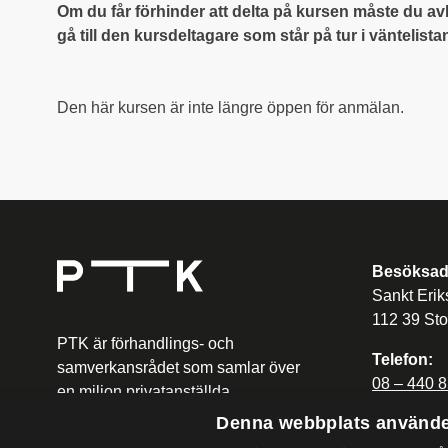
Om du får förhinder att delta på kursen måste du av
gå till den kursdeltagare som står på tur i väntelista
Den här kursen är inte längre öppen för anmälan.
Besöksad
Sankt Erik
112 39 St
PTK är förhandlings- och
Telefon:
samverkansrådet som samlar över
08 – 440 8
en miljon privatanställda
tjänstemän i 26 fackförbund.
Denna webbplats använde
E-post:
utbildning