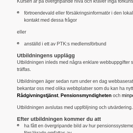
Kursen är på övergripande nivå och kräver inga förkunsk
förtroendevald eller försäkringsinformatör i den lok
kontakt med dessa frågor
eller
anställd i ett av PTK:s medlemsförbund
Utbildningens upplägg
Utbildningen inleds med några enklare webbuppgifter s
träffas.
Utbildningen äger sedan rum under en dag webbaserat i
bekantar oss med olika webbplatser som du kan ha nytta 
Rådgivningstjänst
,
Pensionsmyndigheten
och
minp
Utbildningen avslutas med uppföljning och utvärdering.
Efter utbildningen kommer du att
ha fått en övergripande bild av hur pensionssystemet
försäkrade omfattas av