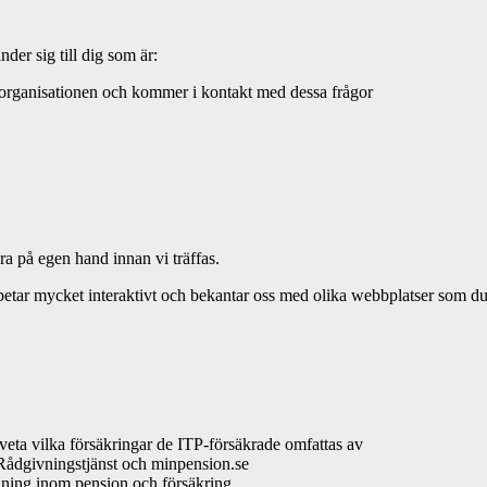
er sig till dig som är:
ga organisationen och kommer i kontakt med dessa frågor
a på egen hand innan vi träffas.
tar mycket interaktivt och bekantar oss med olika webbplatser som du k
 veta vilka försäkringar de ITP-försäkrade omfattas av
 Rådgivningstjänst och minpension.se
ildning inom pension och försäkring.