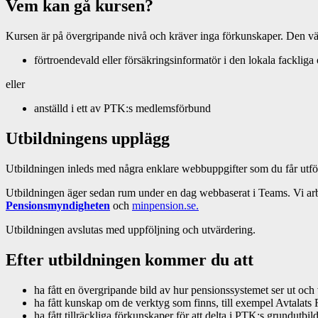
Vem kan gå kursen?
Kursen är på övergripande nivå och kräver inga förkunskaper. Den vänd
förtroendevald eller försäkringsinformatör i den lokala fackli
eller
anställd i ett av PTK:s medlemsförbund
Utbildningens upplägg
Utbildningen inleds med några enklare webbuppgifter som du får utför
Utbildningen äger sedan rum under en dag webbaserat i Teams. Vi arbe
Pensionsmyndigheten
och
minpension.se.
Utbildningen avslutas med uppföljning och utvärdering.
Efter utbildningen kommer du att
ha fått en övergripande bild av hur pensionssystemet ser ut och
ha fått kunskap om de verktyg som finns, till exempel Avtalats
ha fått tillräckliga förkunskaper för att delta i PTK:s grundutb