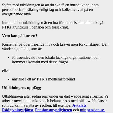
Syftet med utbildningen är att du ska få en introduktion inom
pension och försäkring enligt lag och kollektivavtal på en
övergripande nivå.
Introduktionsutbildningen är en bra förberedelse om du tänkt gå
PTKs grundkurs i pension och försäkring.
Vem kan gå kursen?
Kursen är på övergripande nivå och kräver inga förkunskaper. Den
vänder sig till dig som är:
förtroendevald i den lokala fackliga organisationen och
kommer i kontakt med dessa frågor
eller
anställd i ett av PTK:s medlemsförbund
Utbildningens upplägg
Utbildningen äger sedan rum under en dag webbaserat i Teams. Vi
arbetar mycket interaktivt och bekantar oss med olika webbplatser
som du kan ha nytta av i rollen, till exempel
Avtalats
Rådgivningstjänst
,
Pensionsmyndigheten
och
minpension.se
.