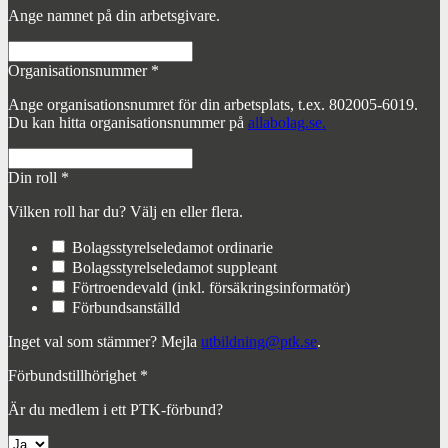
Ange namnet på din arbetsgivare.
Organisationsnummer
*
Ange organisationsnumret för din arbetsplats, t.ex. 802005-6019.
Du kan hitta organisationsnummer på
allabolag.se.
Din roll
*
Vilken roll har du? Välj en eller flera.
Bolagsstyrelseledamot ordinarie
Bolagsstyrelseledamot suppleant
Förtroendevald (inkl. försäkringsinformatör)
Förbundsanställd
Inget val som stämmer? Mejla
utbildning@ptk.se
.
Förbundstillhörighet
*
Är du medlem i ett PTK-förbund?