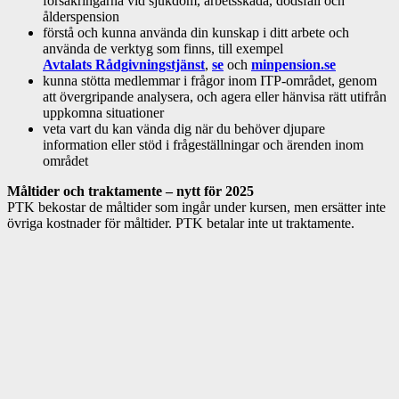
försäkringarna vid sjukdom, arbetsskada, dödsfall och
ålderspension
förstå och kunna använda din kunskap i ditt arbete och
använda de verktyg som finns, till exempel
Avtalats
Rådgivningstjänst
,
se
och
minpension.se
kunna stötta medlemmar i frågor inom ITP-området, genom
att övergripande analysera, och agera eller hänvisa rätt utifrån
uppkomna situationer
veta vart du kan vända dig när du behöver djupare
information eller stöd i frågeställningar och ärenden inom
området
Måltider och traktamente – nytt för 2025
PTK bekostar de måltider som ingår under kursen, men ersätter inte
övriga kostnader för måltider. PTK betalar inte ut traktamente.