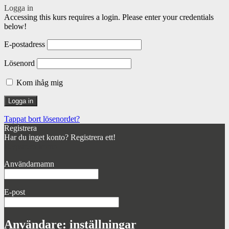
Logga in
Accessing this kurs requires a login. Please enter your credentials
below!
E-postadress
Lösenord
Kom ihåg mig
Tappat bort lösenordet?
Registrera
Har du inget konto? Registrera ett!
Registrera konto
Användarnamn
E-post
Användare: inställningar