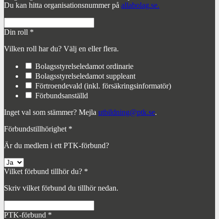
Du kan hitta organisationsnummer på
allabolag.se.
Din roll
*
Vilken roll har du? Välj en eller flera.
Bolagsstyrelseledamot ordinarie
Bolagsstyrelseledamot suppleant
Förtroendevald (inkl. försäkringsinformatör)
Förbundsanställd
Inget val som stämmer? Mejla
utbildning@ptk.se
.
Förbundstillhörighet
*
Är du medlem i ett PTK-förbund?
Vilket förbund tillhör du?
*
Skriv vilket förbund du tillhör nedan.
PTK-förbund
*