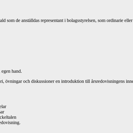
ald som de anställdas representant i bolagsstyrelsen, som ordinarie eller
å egen hand.
övningar och diskussioner en introduktion till årsredovisningens inne
elar
sar
ckeltalen
edovisning.