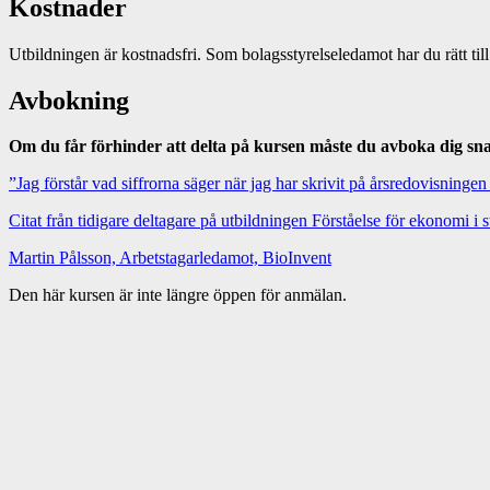
Kostnader
Utbildningen är kostnadsfri. Som bolagsstyrelseledamot har du rätt til
Avbokning
Om du får förhinder att delta på kursen måste du avboka dig snara
”Jag förstår vad siffrorna säger när jag har skrivit på årsredovisningen
Citat från tidigare deltagare på utbildningen Förståelse för ekonomi i 
Martin Pålsson, Arbetstagarledamot, BioInvent
Den här kursen är inte längre öppen för anmälan.