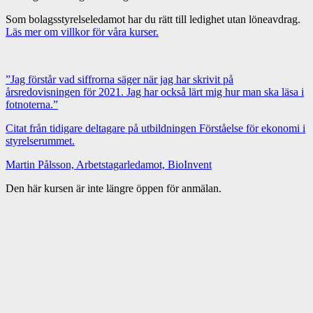
Som bolagsstyrelseledamot har du rätt till ledighet utan löneavdrag.
Läs mer om villkor för våra kurser.
”Jag förstår vad siffrorna säger när jag har skrivit på
årsredovisningen för 2021. Jag har också lärt mig hur man ska läsa i
fotnoterna.”
Citat från tidigare deltagare på utbildningen Förståelse för ekonomi i
styrelserummet.
Martin Pålsson, Arbetstagarledamot, BioInvent
Den här kursen är inte längre öppen för anmälan.