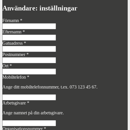
Användare: inställningar
Förnamn
*
Efternamn
*
Gatuadress
*
Postnummer
*
Ort
*
Mobiltelefon
*
Ange ditt mobiltelefonnummer, t.ex. 073 123 45 67.
Arbetsgivare
*
Ange namnet på din arbetsgivare.
Organisationsnummer
*