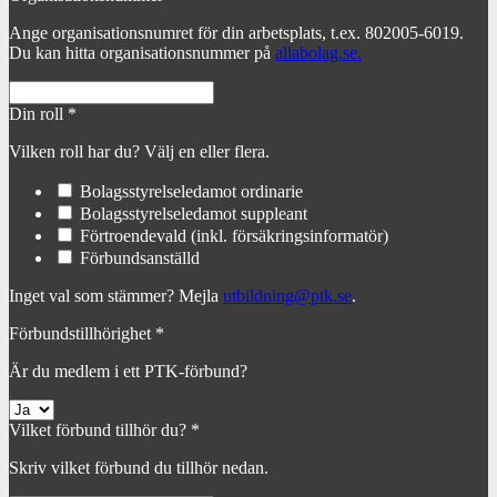
Ange organisationsnumret för din arbetsplats, t.ex. 802005-6019.
Du kan hitta organisationsnummer på
allabolag.se.
Din roll
*
Vilken roll har du? Välj en eller flera.
Bolagsstyrelseledamot ordinarie
Bolagsstyrelseledamot suppleant
Förtroendevald (inkl. försäkringsinformatör)
Förbundsanställd
Inget val som stämmer? Mejla
utbildning@ptk.se
.
Förbundstillhörighet
*
Är du medlem i ett PTK-förbund?
Vilket förbund tillhör du?
*
Skriv vilket förbund du tillhör nedan.