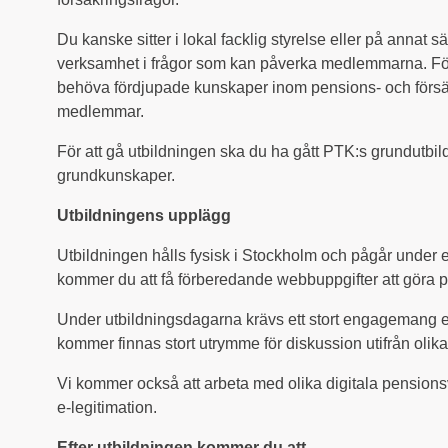
Du kanske sitter i lokal facklig styrelse eller på annat
verksamhet i frågor som kan påverka medlemmarna. Förtr
behöva fördjupade kunskaper inom pensions- och försäkr
medlemmar.
För att gå utbildningen ska du ha gått PTK:s grundutbil
grundkunskaper.
Utbildningens upplägg
Utbildningen hålls fysisk i Stockholm och pågår under e
kommer du att få förberedande webbuppgifter att göra 
Under utbildningsdagarna krävs ett stort engagemang ef
kommer finnas stort utrymme för diskussion utifrån olik
Vi kommer också att arbeta med olika digitala pension
e-legitimation.
Efter utbildningen kommer du att