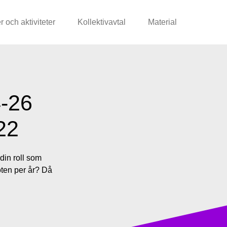
r och aktiviteter
Kollektivavtal
Material
4-26
22
din roll som
öten per år? Då