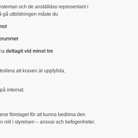
jänsteman och de anställdas representant i
få gå utbildningen måste du
mot
lserummet
 ha
deltagit vid minst tre
rollera att kraven är uppfyllda.
på internat.
erar företaget för att kunna bedöma den
n roll i styrelsen – ansvar och befogenheter.