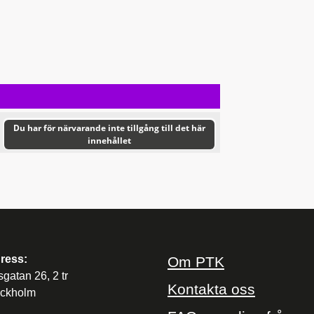
Du har för närvarande inte tillgång till det här
innehållet
ress:
Om PTK
sgatan 26, 2 tr
Kontakta oss
ockholm