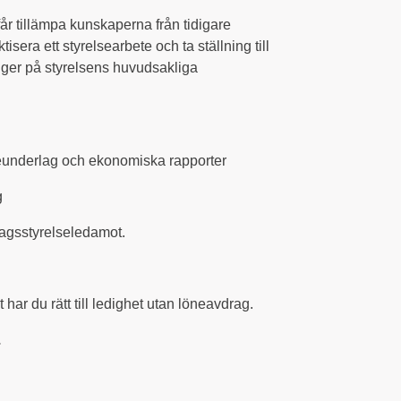
år tillämpa kunskaperna från tidigare
isera ett styrelsearbete och ta ställning till
igger på styrelsens huvudsakliga
elseunderlag och ekonomiska rapporter
g
olagsstyrelseledamot.
ar du rätt till ledighet utan löneavdrag.
.