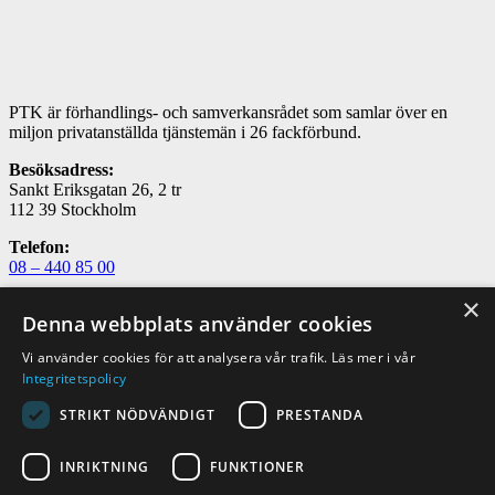
PTK är förhandlings- och samverkansrådet som samlar över en
miljon privatanställda tjänstemän i 26 fackförbund.
Besöksadress:
Sankt Eriksgatan 26, 2 tr
112 39 Stockholm
Telefon:
08 – 440 85 00
×
E-post:
Denna webbplats använder cookies
utbildning@ptk.se
Vi använder cookies för att analysera vår trafik. Läs mer i vår
Om PTK
Integritetspolicy
Kontakta oss
FAQ – vanliga frågor och svar
STRIKT NÖDVÄNDIGT
PRESTANDA
PTK i sociala medier
INRIKTNING
FUNKTIONER
PTK på LinkedIn