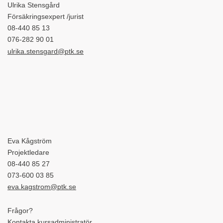
Ulrika Stensgård
Försäkringsexpert /jurist
08-440 85 13
076-282 90 01
ulrika.stensgard@ptk.se
Eva Kågström
Projektledare
08-440 85 27
073-600 03 85
eva.kagstrom@ptk.se
Frågor?
Kontakta kursadministratör