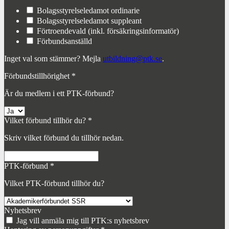
Bolagsstyrelseledamot ordinarie
Bolagsstyrelseledamot suppleant
Förtroendevald (inkl. försäkringsinformatör)
Förbundsanställd
Inget val som stämmer? Mejla
utbildning@ptk.se
.
Förbundstillhörighet
*
Är du medlem i ett PTK-förbund?
Vilket förbund tillhör du?
*
Skriv vilket förbund du tillhör nedan.
PTK-förbund
*
Vilket PTK-förbund tillhör du?
Nyhetsbrev
Jag vill anmäla mig till PTK:s nyhetsbrev