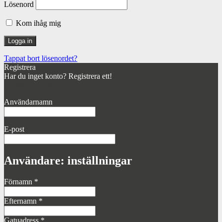
Lösenord
Kom ihåg mig
Tappat bort lösenordet?
Registrera
Har du inget konto? Registrera ett!
Registrera konto
Användarnamn
E-post
Användare: inställningar
Förnamn
*
Efternamn
*
Gatuadress
*