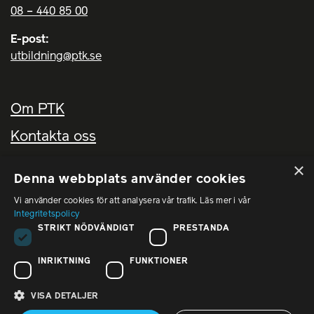
08 – 440 85 00
E-post:
utbildning@ptk.se
Om PTK
Kontakta oss
FAQ – vanliga frågor och svar
×
Denna webbplats använder cookies
Vi använder cookies för att analysera vår trafik. Läs mer i vår
PTK i sociala medier
Integritetspolicy
STRIKT NÖDVÄNDIGT
PRESTANDA
PTK på LinkedIn
INRIKTNING
FUNKTIONER
VISA DETALJER
Copyright © 2026 PTK