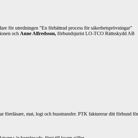
dare för utredningen ”En förbättrad process för säkerhetsprövningar”
nionen och
Anne Alfredsson,
förbundsjurist LO-TCO Rättsskydd AB
r föreläsare, mat, logi och busstransfer. PTK fakturerar ditt förbund fö
erna är begränsade, först till kvarn gäller.