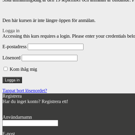
Den här kursen är inte längre öppen för anmälan.
Logga in
Accessing this kurs requires a login. Please enter your credentials bel
E-postadress
Lösenord
Kom ihåg mig
Tappat bort lösenordet?
Registrera
Har du inget konto? Registrera ett!
Registrera konto
Användarnamn
E-post