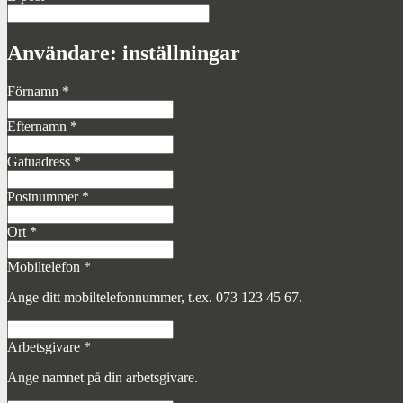
Användare: inställningar
Förnamn
*
Efternamn
*
Gatuadress
*
Postnummer
*
Ort
*
Mobiltelefon
*
Ange ditt mobiltelefonnummer, t.ex. 073 123 45 67.
Arbetsgivare
*
Ange namnet på din arbetsgivare.