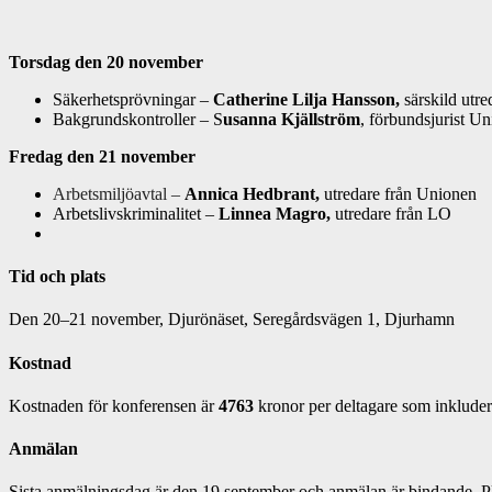
Torsdag den 20 november
Säkerhetsprövningar –
Catherine Lilja Hansson,
särskild utre
Bakgrundskontroller – S
usanna Kjällström
, förbundsjurist U
Fredag den 21 november
Arbetsmiljöavtal –
Annica Hedbrant,
utredare från Unionen
Arbetslivskriminalitet –
Linnea Magro,
utredare från LO
Tid och plats
Den 20–21 november, Djurönäset, Seregårdsvägen 1, Djurhamn
Kostnad
Kostnaden för konferensen är
4763
kronor per deltagare som inkludera
Anmälan
Sista anmälningsdag är den 19 september och anmälan är bindande. Plats