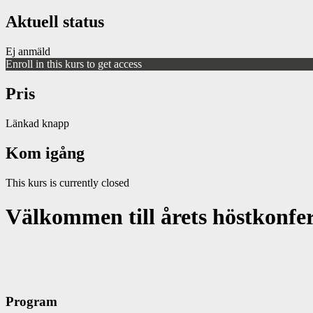
Aktuell status
Ej anmäld
Enroll in this kurs to get access
Pris
Länkad knapp
Kom igång
This kurs is currently closed
Välkommen till årets höstkonf
Program