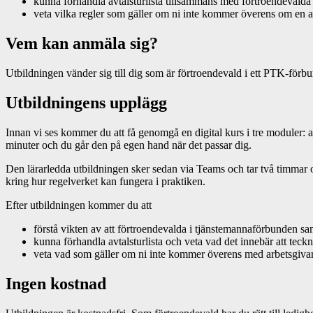
kunna förhandla avtalsturlista tillsammans med förtroendeval
veta vilka regler som gäller om ni inte kommer överens om en avt
Vem kan anmäla sig?
Utbildningen vänder sig till dig som är förtroendevald i ett PTK-för
Utbildningens upplägg
Innan vi ses kommer du att få genomgå en digital kurs i tre moduler:
minuter och du går den på egen hand när det passar dig.
Den lärarledda utbildningen sker sedan via Teams och tar två timmar o
kring hur regelverket kan fungera i praktiken.
Efter utbildningen kommer du att
förstå vikten av att förtroendevalda i tjänstemannaförbunden s
kunna förhandla avtalsturlista och veta vad det innebär att teckna
veta vad som gäller om ni inte kommer överens med arbetsgivar
Ingen kostnad