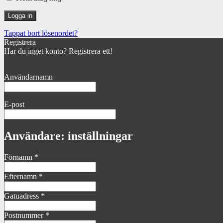
Tappat bort lösenordet?
Registrera
Har du inget konto? Registrera ett!
Registrera konto
Användarnamn
E-post
Användare: inställningar
Förnamn
*
Efternamn
*
Gatuadress
*
Postnummer
*