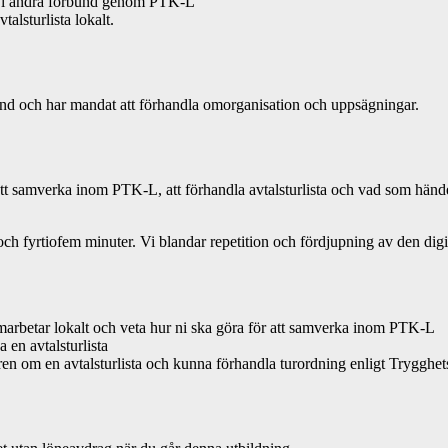
da i andra förbund genom PTK-L
alsturlista lokalt.
bund och har mandat att förhandla omorganisation och uppsägningar.
 att samverka inom PTK-L, att förhandla avtalsturlista och vad som hän
ch fyrtiofem minuter. Vi blandar repetition och fördjupning av den dig
amarbetar lokalt och veta hur ni ska göra för att samverka inom PTK-L
 en avtalsturlista
en om en avtalsturlista och kunna förhandla turordning enligt Tryggh