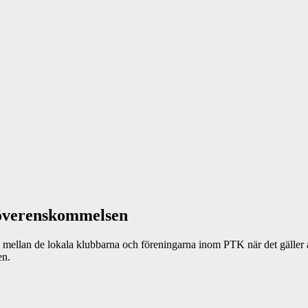
s­överenskommelsen
 mellan de lokala klubbarna och föreningarna inom PTK när det gäller a
en.