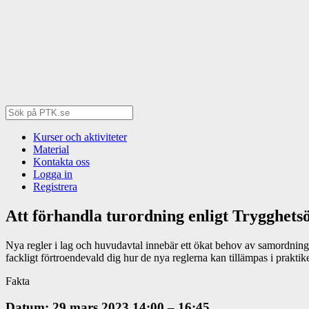
Kurser och aktiviteter
Material
Kontakta oss
Logga in
Registrera
Att förhandla turordning enligt Trygghet
Nya regler i lag och huvudavtal innebär ett ökat behov av samordning
fackligt förtroendevald dig hur de nya reglerna kan tillämpas i praktik
Fakta
Datum: 29 mars 2023 14:00 – 16:45