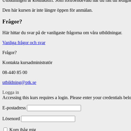
Utbildningen är kostnadsfri. Som förtroendevald har du rätt till ledig
Den här kursen är inte längre öppen för anmälan.
Frågor?
Här hittar du svar på de vanligaste frågorna om våra utbildningar.
Vanliga frågor och svar
Frågor?
Kontakta kursadministratör
08-440 85 00
utbildning@ptk.se
Logga in
Accessing this kurs requires a login. Please enter your credentials bel
E-postadress
Lösenord
Kom ihåg mig