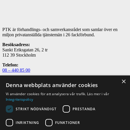
PTK är förhandlings- och samverkansrådet som samlar över en
miljon privatanställda tjänstemän i 26 fackförbund.
Besöksadress:
Sankt Eriksgatan 26, 2 tr
112 39 Stockholm
Telefon:
08 – 440 85 00
×
E-post:
Denna webbplats använder cookies
utbildning@ptk.se
Vi använder cookies för att analysera vår trafik. Läs mer i vår
Om PTK
Integritetspolicy
Kontakta oss
FAQ – vanliga frågor och svar
STRIKT NÖDVÄNDIGT
PRESTANDA
PTK i sociala medier
INRIKTNING
FUNKTIONER
PTK på LinkedIn