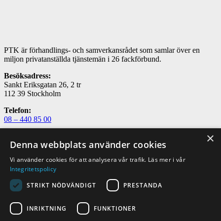
PTK är förhandlings- och samverkansrådet som samlar över en
miljon privatanställda tjänstemän i 26 fackförbund.
Besöksadress:
Sankt Eriksgatan 26, 2 tr
112 39 Stockholm
Telefon:
08 – 440 85 00
×
E-post:
Denna webbplats använder cookies
utbildning@ptk.se
Vi använder cookies för att analysera vår trafik. Läs mer i vår
Om PTK
Integritetspolicy
Kontakta oss
FAQ – vanliga frågor och svar
STRIKT NÖDVÄNDIGT
PRESTANDA
PTK i sociala medier
INRIKTNING
FUNKTIONER
PTK på LinkedIn