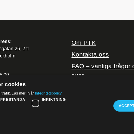
ress:
Om PTK
sgatan 26, 2 tr
Kontakta oss
ockholm
FAQ – vanliga frågor 
svar
5 00
r cookies
 trafik. Läs mer i vår
Integritetspolicy
@ptk.se
PRESTANDA
INRIKTNING
ACCEPT
yright © 2026 PTK
Cookies
Hantering av personuppgi