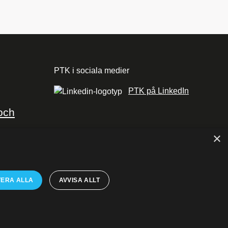
PTK i sociala medier
PTK på LinkedIn
och
×
ERA ALLA
AVVISA ALLT
fter