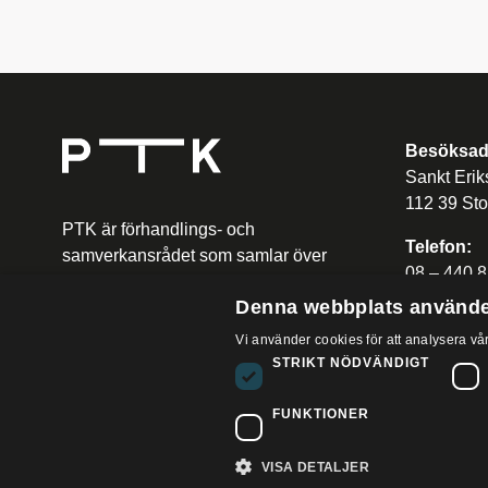
Besöksad
Sankt Erik
112 39 St
PTK är förhandlings- och
Telefon:
samverkansrådet som samlar över
08 – 440 8
en miljon privatanställda
Denna webbplats använde
tjänstemän i 26 fackförbund.
E-post:
Vi använder cookies för att analysera vår
utbildning
STRIKT NÖDVÄNDIGT
FUNKTIONER
Cop
VISA DETALJER