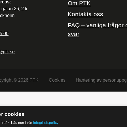
ress:
Om PTK
sgatan 26, 2 tr
Kontakta oss
ockholm
FAQ – vanliga frågor 
svar
5 00
@ptk.se
yright © 2026 PTK
Cookies
Hantering av personuppgi
r cookies
 trafik. Läs mer i vår
Integritetspolicy