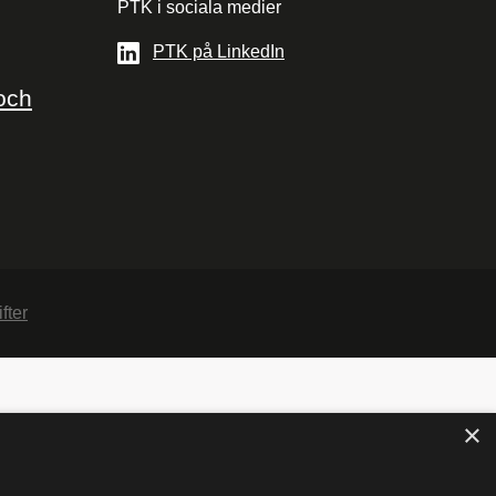
PTK i sociala medier
PTK på LinkedIn
och
fter
×