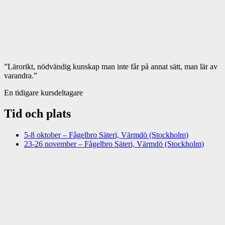
”Lärorikt, nödvändig kunskap man inte får på annat sätt, man lär av
varandra.”
En tidigare kursdeltagare
Tid och plats
5-8 oktober – Fågelbro Säteri, Värmdö (Stockholm)
23-26 november – Fågelbro Säteri, Värmdö (Stockholm)