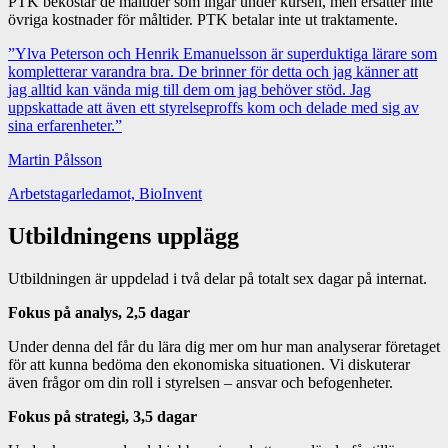
PTK bekostar de måltider som ingår under kursen, men ersätter inte
övriga kostnader för måltider. PTK betalar inte ut traktamente.
”Ylva Peterson och Henrik Emanuelsson är superduktiga lärare som
kompletterar varandra bra. De brinner för detta och jag känner att
jag alltid kan vända mig till dem om jag behöver stöd. Jag
uppskattade att även ett styrelseproffs kom och delade med sig av
sina erfarenheter.”
Martin Pålsson
Arbetstagarledamot, BioInvent
Utbildningens upplägg
Utbildningen är uppdelad i två delar på totalt sex dagar på internat.
Fokus på analys, 2,5 dagar
Under denna del får du lära dig mer om hur man analyserar företaget
för att kunna bedöma den ekonomiska situationen. Vi diskuterar
även frågor om din roll i styrelsen – ansvar och befogenheter.
Fokus på strategi, 3,5 dagar