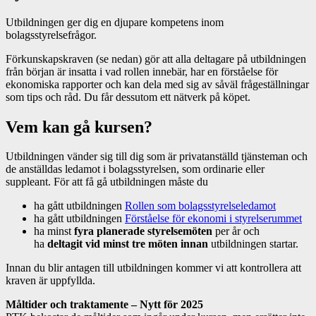
Utbildningen ger dig en djupare kompetens inom
bolagsstyrelsefrågor.
Förkunskapskraven (se nedan) gör att alla deltagare på utbildningen
från början är insatta i vad rollen innebär, har en förståelse för
ekonomiska rapporter och kan dela med sig av såväl frågeställningar
som tips och råd. Du får dessutom ett nätverk på köpet.
Vem kan gå kursen?
Utbildningen vänder sig till dig som är privatanställd tjänsteman och
de anställdas ledamot i bolagsstyrelsen, som ordinarie eller
suppleant. För att få gå utbildningen måste du
ha gått utbildningen
Rollen som bolagsstyrelseledamot
ha gått utbildningen
Förståelse för ekonomi i styrelserummet
ha minst
fyra planerade styrelsemöten
per år och
ha
deltagit vid minst tre möten
innan
utbildningen startar.
Innan du blir antagen till utbildningen kommer vi att kontrollera att
kraven är uppfyllda.
Måltider och traktamente – Nytt för 2025