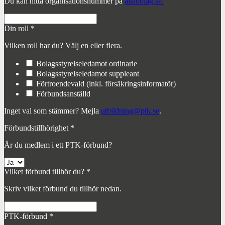
Du kan hitta organisationsnummer på
allabolag.se.
Din roll
*
Vilken roll har du? Välj en eller flera.
Bolagsstyrelseledamot ordinarie
Bolagsstyrelseledamot suppleant
Förtroendevald (inkl. försäkringsinformatör)
Förbundsanställd
Inget val som stämmer? Mejla
utbildning@ptk.se
.
Förbundstillhörighet
*
Är du medlem i ett PTK-förbund?
Vilket förbund tillhör du?
*
Skriv vilket förbund du tillhör nedan.
PTK-förbund
*