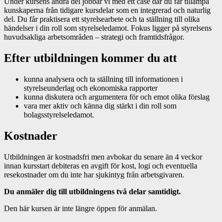
Under kursens andra del jobbar vi med ett case där du får tillämpa
kunskaperna från tidigare kursdelar som en integrerad och naturlig
del. Du får praktisera ett styrelsearbete och ta ställning till olika
händelser i din roll som styrelseledamot. Fokus ligger på styrelsens
huvudsakliga arbetsområden – strategi och framtidsfrågor.
Efter utbildningen kommer du att
kunna analysera och ta ställning till informationen i
styrelseunderlag och ekonomiska rapporter
kunna diskutera och argumentera för och emot olika förslag
vara mer aktiv och känna dig stärkt i din roll som
bolagsstyrelseledamot.
Kostnader
Utbildningen är kostnadsfri men avbokar du senare än 4 veckor
innan kursstart debiteras en avgift för kost, logi och eventuella
resekostnader om du inte har sjukintyg från arbetsgivaren.
Du anmäler dig till utbildningens två delar samtidigt.
Den här kursen är inte längre öppen för anmälan.